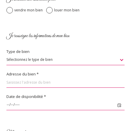
défaut
vendre mon bien
louer mon bien
1
2
3
4
Fieldset
Fieldset
par
Je renseigne les informations de mon bien
Je sélectionne le type de bien
par
défaut
défaut
Type de bien
Sélectionnez le type de bien
appartement
maison
Adresse du bien *
Date de disponibilité *
suivant
* Champs obligatoires
Fieldset
**