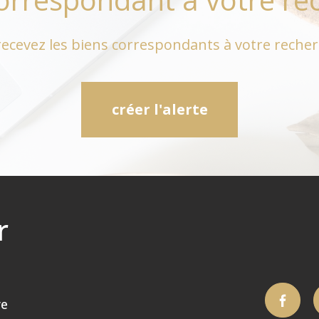
recevez les biens correspondants à votre recher
créer l'alerte
r
re