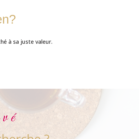
en?
hé à sa juste valeur.
uvé
cherche ?