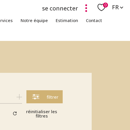
Langue
0
FR
se connecter
ervices
notre équipe
estimation
contact
filtrer
réinitialiser les
filtres