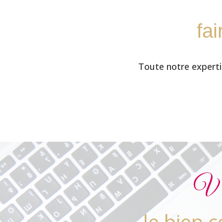
fa
Toute notre expertis
Vo
le bien 